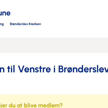
une
ing
Brønderslev Kredsen
til Venstre i Brønders
jer du at blive medlem?