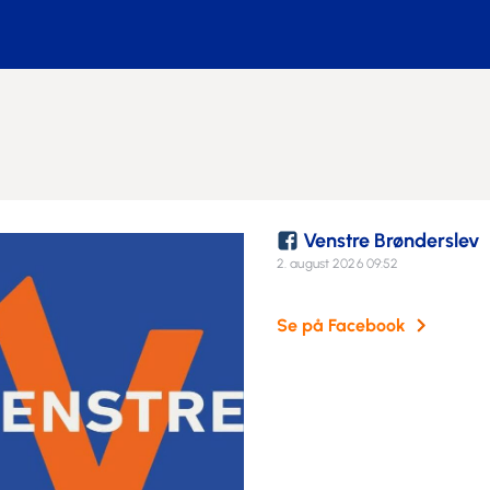
1.
E
H
K
S