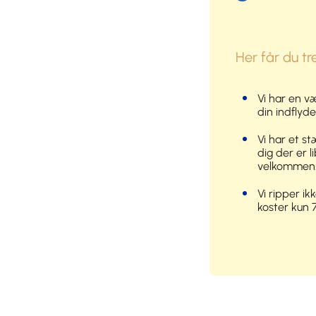
Her får du tr
Vi har en væ
din indflyde
Vi har et st
dig der er l
velkommen
Vi ripper i
koster kun 7