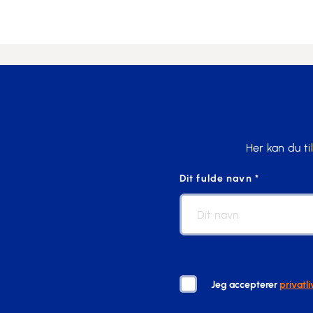
Her kan du t
Dit fulde navn *
Jeg accepterer
privatli