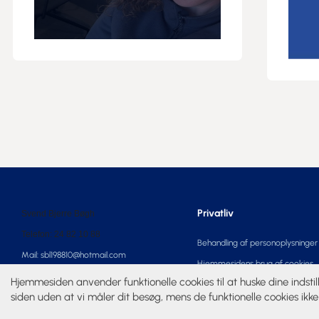
Privatliv
Svend Bjerre Bøgh
Telefon: 24 82 10 88
Behandling af personoplysninger
Mail: sbl198810@hotmail.com
Hjemmesidens brug af cookies
Hjemmesiden anvender funktionelle cookies til at huske dine indstil
siden uden at vi måler dit besøg, mens de funktionelle cookies ikke