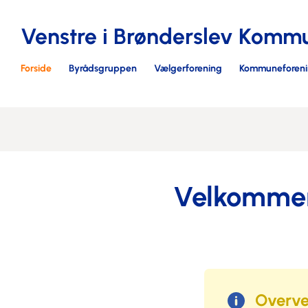
Venstre i Brønderslev Komm
Forside
Byrådsgruppen
Vælgerforening
Kommuneforen
Velkommen 
Overve