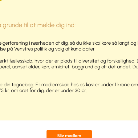
e grunde til at melde dig ind:
lgerforening i nærheden af dig, så du ikke skal køre så langt og
lse på Venstres politik og valg af kandidater
ærkt fællesskab, hvor der er plads til diversitet og forskellighed. 
iberal, uanset alder, køn, etnicitet, baggrund og alt det andet. 
.
kke din tegnebog. Et medlemskab hos os koster under 1 krone o
5 kr. om året for dig, der er under 30 år.
Bliv medlem