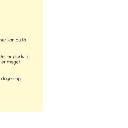
 her kan du få
Der er plads til
Du er meget
m dagen og